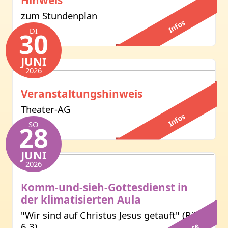
zum Stundenplan
Infos
DI
30
JUNI
2026
Veranstaltungshinweis
Theater-AG
Infos
SO
28
JUNI
2026
Komm-und-sieh-Gottesdienst in
der klimatisierten Aula
"Wir sind auf Christus Jesus getauft" (Röm
6,3)