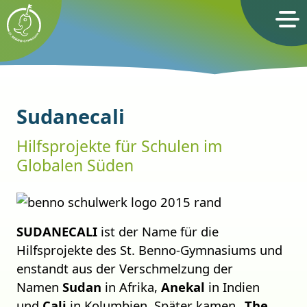
St. Benno-Gymnasium Dresden
bildung
e
en in
Sudanecali
l
Hilfsprojekte für Schulen im
Globalen Süden
SUDANECALI
ist der Name für die
Hilfsprojekte des St. Benno-Gymnasiums und
enstandt aus der Verschmelzung der
Namen
Sudan
in Afrika,
Anekal
in Indien
und
Cali
in Kolumbien. Später kamen
„The