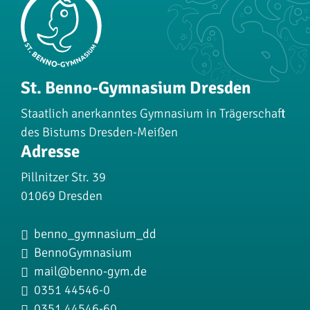
St. Benno-Gymnasium Dresden
Staatlich anerkanntes Gymnasium in Trägerschaft
des Bistums Dresden-Meißen
Adresse
Pillnitzer Str. 39
01069 Dresden
Instagram:
benno_gymnasium_dd
Facebook:
BennoGymnasium
Email:
mail@benno-gym.de
Telefon:
0351 44546-0
Fax:
0351 44546-60