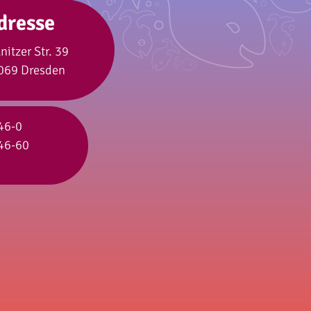
dresse
lnitzer Str. 39
069 Dresden
46-0
46-60