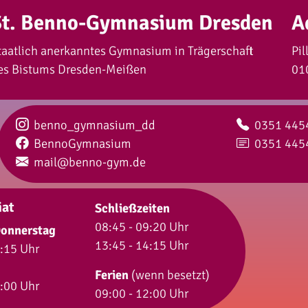
St. Benno-Gymnasium Dresden
A
taatlich anerkanntes Gymnasium in Trägerschaft
Pil
es Bistums Dresden-Meißen
01
Instagram:
Telefon:
benno_gymnasium_dd
0351 445
Facebook:
Fax:
BennoGymnasium
0351 445
Email:
mail@benno-gym.de
iat
Schließzeiten
08:45 - 09:20 Uhr
onnerstag
13:45 - 14:15 Uhr
5:15 Uhr
Ferien
(wenn besetzt)
4:00 Uhr
09:00 - 12:00 Uhr