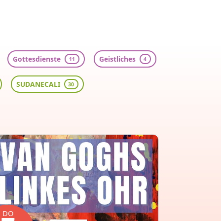
Gottesdienste
Geistliches
11
4
SUDANECALI
30
DO