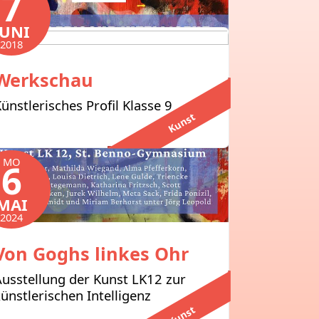
7
JUNI
2018
Werkschau
ünstlerisches Profil Klasse 9
Kunst
MO
6
MAI
2024
Von Goghs linkes Ohr
usstellung der Kunst LK12 zur
ünstlerischen Intelligenz
Kunst