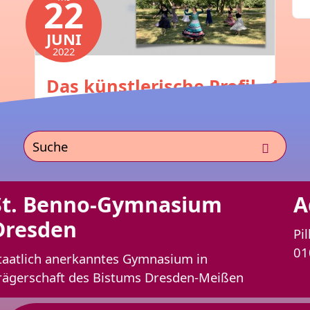
22
Alle Neuigkeiten
JUNI
2022
Das künstlerische Profil
präsentiert sich
Kunst
St. Benno-Gymnasium
A
Dresden
Pil
01
taatlich anerkanntes Gymnasium in
rägerschaft des Bistums Dresden-Meißen