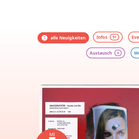
Infos
Eve
alle Neuigkeiten
91
Austausch
We
6
MI