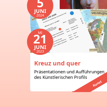
5
JUNI
2024
Imagination
MI
21
Präsentation 9. Klasse
Künstlerisches Profi
Kunst
JUNI
2023
Kreuz und quer
Präsentationen und Aufführungen
des Künstlerischen Profils
Kunst