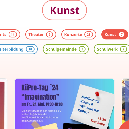
Kunst
nts
Theater
Konzerte
Kunst
14
9
28
7
iterbildung
Schulgemeinde
Schulwerk
10
3
2